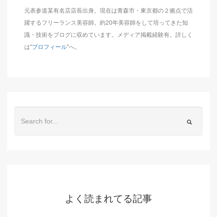
元表参道某有名店店長出身。現在は青森市・東京都の２拠点で活
躍するフリーランス美容師。約20年美容師をして培ってきた知
識・技術をブログに収めています。メディア掲載経験有。詳しく
は"
プロフィール
"へ。
よく読まれてる記事