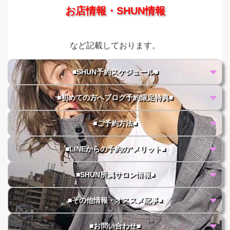
お店情報・SHUN情報
など記載しております。
■SHUN予約スケジュール■
■初めての方へブログ予約限定特典■
■ご予約方法■
■LINEからの予約の"メリット■
■SHUN所属サロン情報■
■その他情報・オススメ記事■
■お問い合わせ■