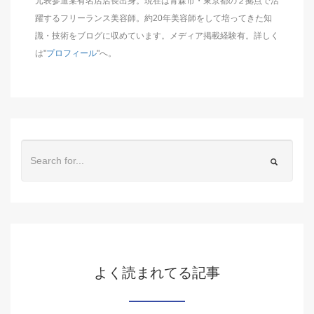
元表参道某有名店店長出身。現在は青森市・東京都の２拠点で活
躍するフリーランス美容師。約20年美容師をして培ってきた知
識・技術をブログに収めています。メディア掲載経験有。詳しく
は"
プロフィール
"へ。
よく読まれてる記事