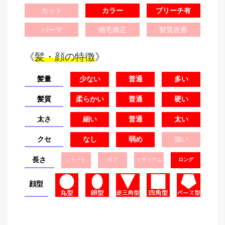
カット
カラー
ブリーチ有
パーマ
縮毛矯正
髪質改善
《
髪・顔の特徴
》
髪量
少ない
普通
多い
髪質
柔らかい
普通
硬い
太さ
細い
普通
太い
クセ
なし
弱め
強い
長さ
ショート
ボブ
ミディアム
ロング
顔型