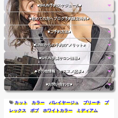
■SHUN予約スケジュール■
■初めての方へブログ予約限定特典■
■ご予約方法■
■LINEからの予約の"メリット■
■SHUN所属サロン情報■
■その他情報・オススメ記事■
■お問い合わせ■
カット
カラー
バレイヤージュ
ブリーチ
プ
レックス
ボブ
ホワイトカラー
ミディアム