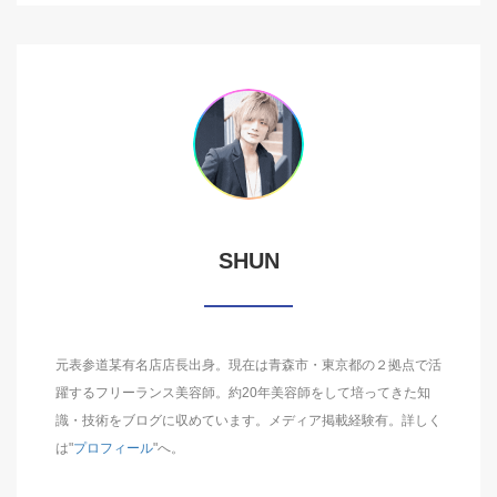
SHUN
元表参道某有名店店長出身。現在は青森市・東京都の２拠点で活
躍するフリーランス美容師。約20年美容師をして培ってきた知
識・技術をブログに収めています。メディア掲載経験有。詳しく
は"
プロフィール
"へ。