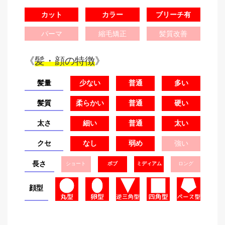
カット
カラー
ブリーチ有
パーマ
縮毛矯正
髪質改善
《
髪・顔の特徴
》
髪量
少ない
普通
多い
髪質
柔らかい
普通
硬い
太さ
細い
普通
太い
クセ
なし
弱め
強い
長さ
ショート
ボブ
ミディアム
ロング
顔型