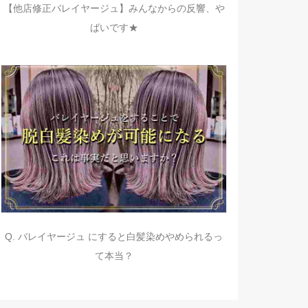
【他店修正バレイヤージュ】みんなからの反響、や
ばいです★
Q. バレイヤージュ にすると白髪染めやめられるっ
て本当？