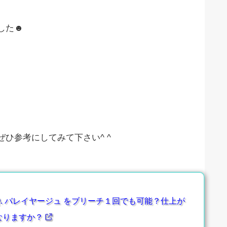
した☻
ひ参考にしてみて下さい^ ^
. バレイヤージュ をブリーチ１回でも可能？仕上が
なりますか？