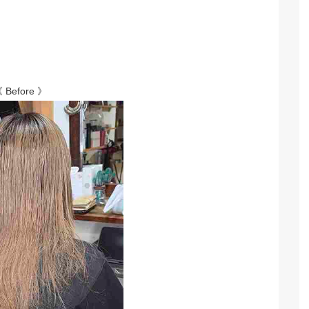
 Before 》