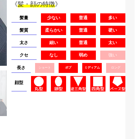
《
髪・顔の特徴
》
髪量
少ない
普通
多い
髪質
柔らかい
普通
硬い
太さ
細い
普通
太い
クセ
なし
弱め
強い
長さ
ショート
ボブ
ミディアム
ロング
顔型