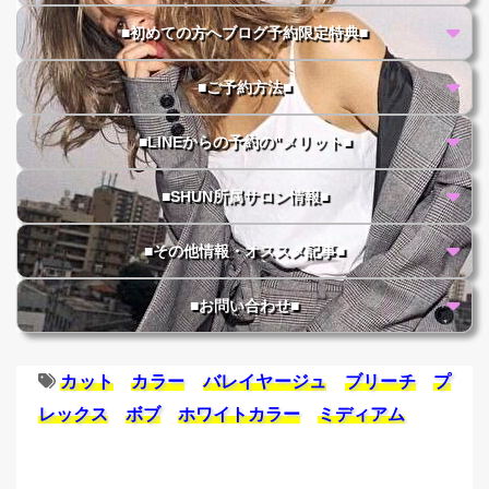
■初めての方へブログ予約限定特典■
■ご予約方法■
■LINEからの予約の"メリット■
■SHUN所属サロン情報■
■その他情報・オススメ記事■
■お問い合わせ■
カット
カラー
バレイヤージュ
ブリーチ
プ
レックス
ボブ
ホワイトカラー
ミディアム