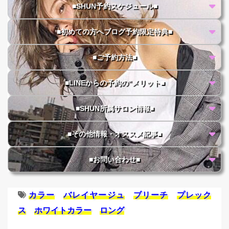
■SHUN予約スケジュール■
■初めての方へブログ予約限定特典■
■ご予約方法■
■LINEからの予約の"メリット■
■SHUN所属サロン情報■
■その他情報・オススメ記事■
■お問い合わせ■
カラー
バレイヤージュ
ブリーチ
プレック
ス
ホワイトカラー
ロング