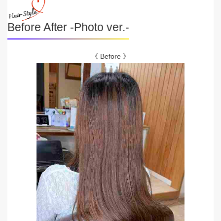
Before After -Photo ver.-
《 Before 》