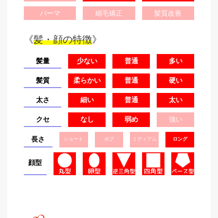
パーマ
縮毛矯正
髪質改善
《
髪・顔の特徴
》
髪量
少ない
普通
多い
髪質
柔らかい
普通
硬い
太さ
細い
普通
太い
クセ
なし
弱め
強い
長さ
ショート
ボブ
ミディアム
ロング
顔型