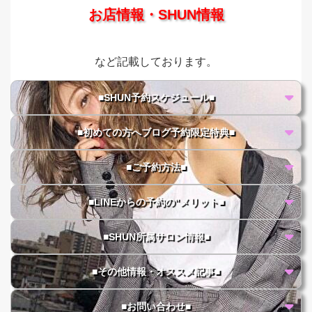
お店情報・SHUN情報
など記載しております。
■SHUN予約スケジュール■
■初めての方へブログ予約限定特典■
■ご予約方法■
■LINEからの予約の"メリット■
■SHUN所属サロン情報■
■その他情報・オススメ記事■
■お問い合わせ■