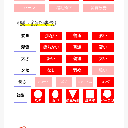
パーマ
縮毛矯正
髪質改善
《
髪・顔の特徴
》
髪量
少ない
普通
多い
髪質
柔らかい
普通
硬い
太さ
細い
普通
太い
クセ
なし
弱め
強い
長さ
ショート
ボブ
ミディアム
ロング
顔型