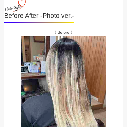
Before After -Photo ver.-
《 Before 》