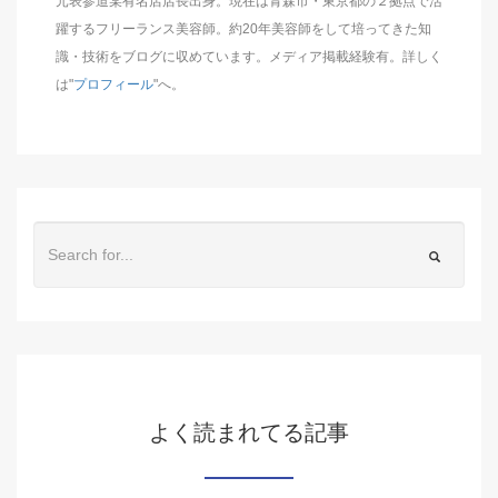
元表参道某有名店店長出身。現在は青森市・東京都の２拠点で活
躍するフリーランス美容師。約20年美容師をして培ってきた知
識・技術をブログに収めています。メディア掲載経験有。詳しく
は"
プロフィール
"へ。
よく読まれてる記事