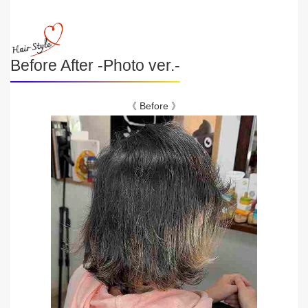
Before After -Photo ver.-
《 Before 》