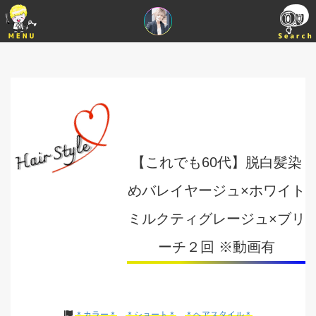
【これでも60代】脱白髪染
めバレイヤージュ×ホワイト
ミルクティグレージュ×ブリ
ーチ２回 ※動画有
＊カラー＊
＊ショート＊
＊ヘアスタイル＊