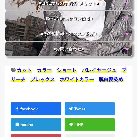
■LINEからの予約の"メリット■
■SHUN所属サロン情報■
■その他情報・オススメ記事■
■お問い合わせ■
カット
カラー
ショート
バレイヤージュ
ブ
リーチ
プレックス
ホワイトカラー
脱白髪染め
facebook
Tweet
hatebu
LINE