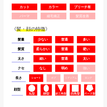
カット
カラー
ブリーチ有
パーマ
縮毛矯正
髪質改善
《
髪・顔の特徴
》
髪量
少ない
普通
多い
髪質
柔らかい
普通
硬い
太さ
細い
普通
太い
クセ
なし
弱め
強い
長さ
ショート
ボブ
ミディアム
ロング
顔型