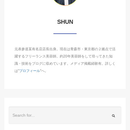
SHUN
元表参道某有名店店長出身。現在は青森市・東京都の２拠点で活
躍するフリーランス美容師。約20年美容師をして培ってきた知
識・技術をブログに収めています。メディア掲載経験有。詳しく
は"
プロフィール
"へ。