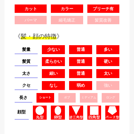
カット
カラー
ブリーチ有
パーマ
縮毛矯正
髪質改善
《
髪・顔の特徴
》
髪量
少ない
普通
多い
髪質
柔らかい
普通
硬い
太さ
細い
普通
太い
クセ
なし
弱め
強い
長さ
ショート
ボブ
ミディアム
ロング
顔型