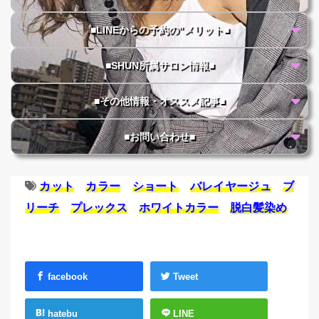
■LINEからの予約の"メリット■
■SHUN所属サロン情報■
■その他情報・オススメ記事■
■お問い合わせ■
カット
カラー
ショート
バレイヤージュ
ブ
リーチ
プレックス
ホワイトカラー
脱白髪染め
facebook
Tweet
hatebu
LINE