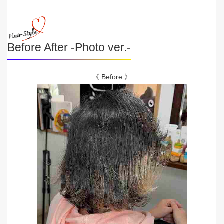
Before After -Photo ver.-
《 Before 》