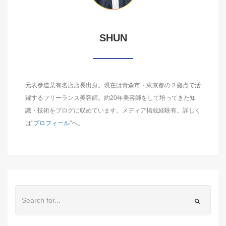
SHUN
元表参道某有名店店長出身。現在は青森市・東京都の２拠点で活
躍するフリーランス美容師。約20年美容師をして培ってきた知
識・技術をブログに収めています。メディア掲載経験有。詳しく
は"
プロフィール
"へ。