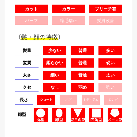
カット
カラー
ブリーチ有
パーマ
縮毛矯正
髪質改善
《
髪・顔の特徴
》
髪量
少ない
普通
多い
髪質
柔らかい
普通
硬い
太さ
細い
普通
太い
クセ
なし
弱め
強い
長さ
ショート
ボブ
ミディアム
ロング
顔型