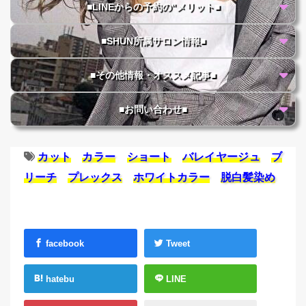
■LINEからの予約の"メリット■
■SHUN所属サロン情報■
■その他情報・オススメ記事■
■お問い合わせ■
カット
カラー
ショート
バレイヤージュ
ブ
リーチ
プレックス
ホワイトカラー
脱白髪染め
facebook
Tweet
hatebu
LINE