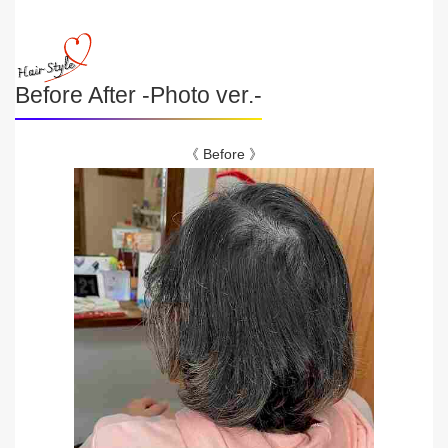
Before After -Photo ver.-
《 Before 》