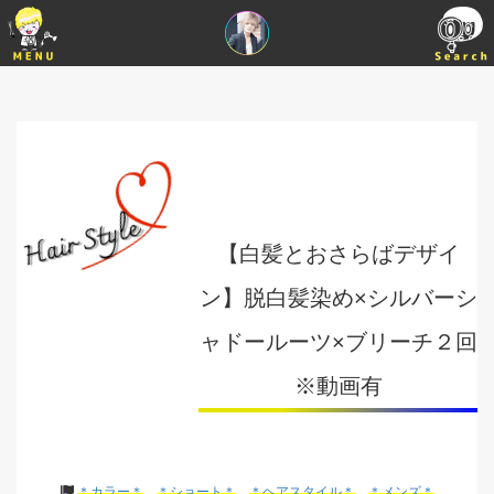
【白髪とおさらばデザイ
ン】脱白髪染め×シルバーシ
ャドールーツ×ブリーチ２回
※動画有
＊カラー＊
＊ショート＊
＊ヘアスタイル＊
＊メンズ＊