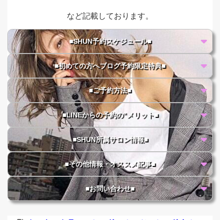
など記載しております。
■SHUN予約スケジュール■
■初めての方へブログ予約限定特典■
■ご予約方法■
■LINEからの予約の"メリット■
■SHUN所属サロン情報■
■その他情報・オススメ記事■
■お問い合わせ■