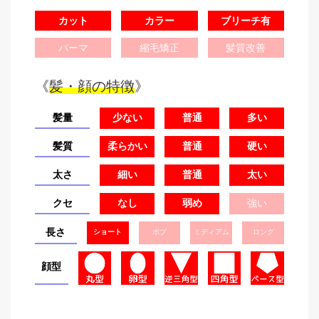
カット
カラー
ブリーチ有
パーマ
縮毛矯正
髪質改善
《
髪・顔の特徴
》
髪量
少ない
普通
多い
髪質
柔らかい
普通
硬い
太さ
細い
普通
太い
クセ
なし
弱め
強い
長さ
ショート
ボブ
ミディアム
ロング
顔型