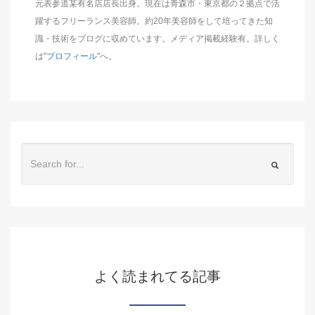
元表参道某有名店店長出身。現在は青森市・東京都の２拠点で活
躍するフリーランス美容師。約20年美容師をして培ってきた知
識・技術をブログに収めています。メディア掲載経験有。詳しく
は"
プロフィール
"へ。
よく読まれてる記事