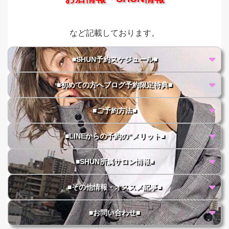
など記載しております。
■SHUN予約スケジュール■
■初めての方へブログ予約限定特典■
■ご予約方法■
■LINEからの予約の"メリット■
■SHUN所属サロン情報■
■その他情報・オススメ記事■
■お問い合わせ■