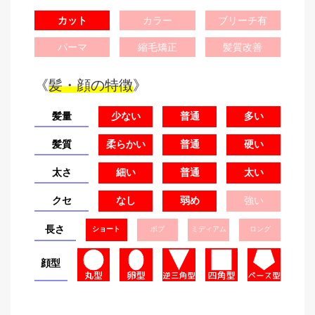
カット
カラー
ブリーチ有
パーマ
縮毛矯正
髪質改善
《
髪・顔の特徴
》
髪量
少ない
普通
多い
髪質
柔らかい
普通
硬い
太さ
細い
普通
太い
クセ
なし
弱め
強い
長さ
ショート
ボブ
ミディアム
ロング
顔型