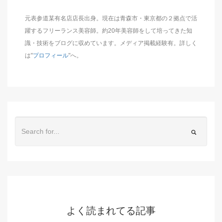
元表参道某有名店店長出身。現在は青森市・東京都の２拠点で活
躍するフリーランス美容師。約20年美容師をして培ってきた知
識・技術をブログに収めています。メディア掲載経験有。詳しく
は"
プロフィール
"へ。
よく読まれてる記事