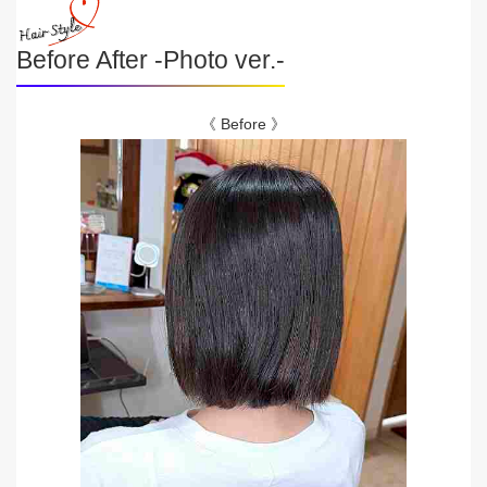
Before After -Photo ver.-
《 Before 》