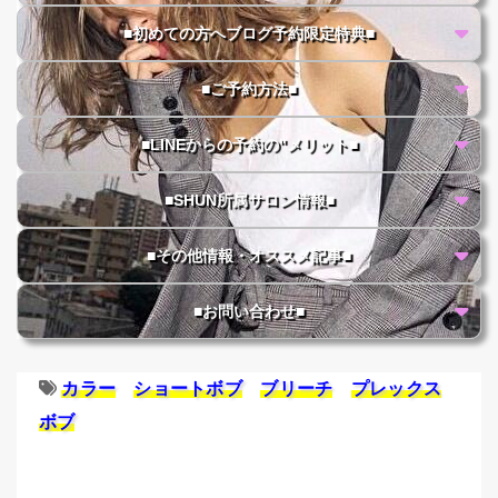
■初めての方へブログ予約限定特典■
■ご予約方法■
■LINEからの予約の"メリット■
■SHUN所属サロン情報■
■その他情報・オススメ記事■
■お問い合わせ■
カラー
ショートボブ
ブリーチ
プレックス
ボブ