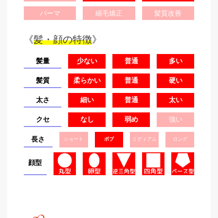
パーマ
縮毛矯正
髪質改善
《
髪・顔の特徴
》
髪量
少ない
普通
多い
髪質
柔らかい
普通
硬い
太さ
細い
普通
太い
クセ
なし
弱め
強い
長さ
ショート
ボブ
ミディアム
ロング
顔型