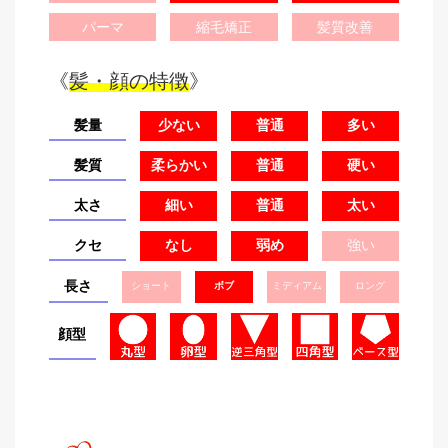
パーマ
縮毛矯正
髪質改善
《
髪・顔の特徴
》
髪量
少ない
普通
多い
髪質
柔らかい
普通
硬い
太さ
細い
普通
太い
クセ
なし
弱め
強い
長さ
ショート
ボブ
ミディアム
ロング
顔型