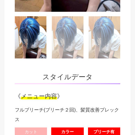
スタイルデータ
《
メニュー内容
》
フルブリーチ(ブリーチ２回)、髪質改善プレック
ス
カット
カラー
ブリーチ有