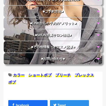
■ご予約方法■
■LINEからの予約の"メリット■
■SHUN所属サロン情報■
■その他情報・オススメ記事■
■お問い合わせ■
カラー
ショートボブ
ブリーチ
プレックス
ボブ
facebook
Tweet