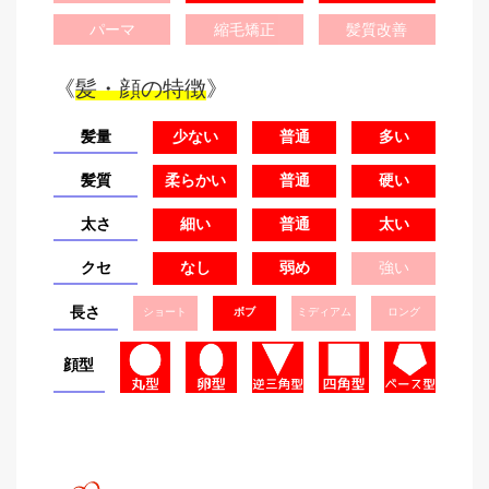
パーマ
縮毛矯正
髪質改善
《
髪・顔の特徴
》
髪量
少ない
普通
多い
髪質
柔らかい
普通
硬い
太さ
細い
普通
太い
クセ
なし
弱め
強い
長さ
ショート
ボブ
ミディアム
ロング
顔型