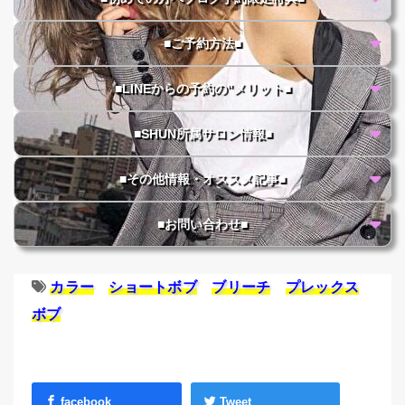
■ご予約方法■
■LINEからの予約の"メリット■
■SHUN所属サロン情報■
■その他情報・オススメ記事■
■お問い合わせ■
カラー
ショートボブ
ブリーチ
プレックス
ボブ
facebook
Tweet