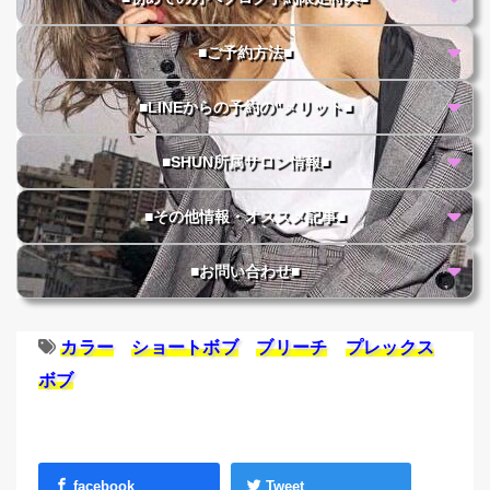
■ご予約方法■
■LINEからの予約の"メリット■
■SHUN所属サロン情報■
■その他情報・オススメ記事■
■お問い合わせ■
カラー
ショートボブ
ブリーチ
プレックス
ボブ
facebook
Tweet