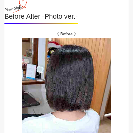
Before After -Photo ver.-
《 Before 》