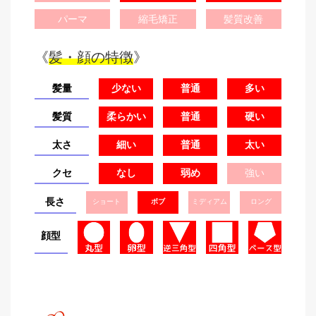
パーマ
縮毛矯正
髪質改善
《
髪・顔の特徴
》
髪量
少ない
普通
多い
髪質
柔らかい
普通
硬い
太さ
細い
普通
太い
クセ
なし
弱め
強い
長さ
ショート
ボブ
ミディアム
ロング
顔型