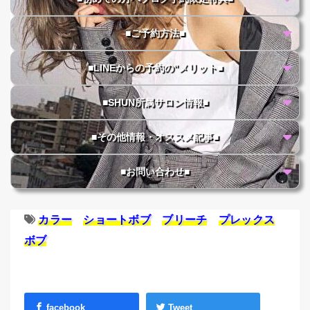
■ご予約方法■
■LINEからの予約の"メリット■
■SHUN所属サロン情報■
■その他情報・オススメ記事■
■お問い合わせ■
カラー
ショートボブ
ブリーチ
プレックス
ボブ
facebook
Tweet