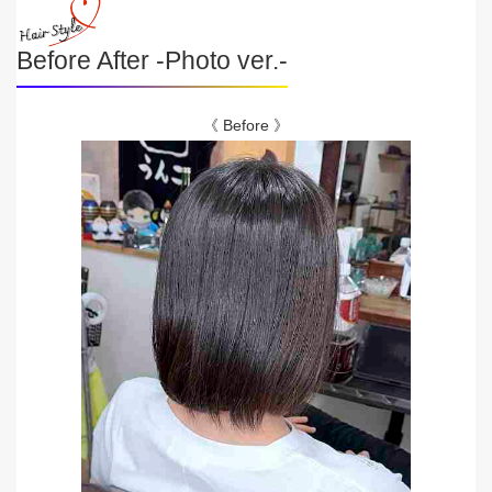
Before After -Photo ver.-
《 Before 》