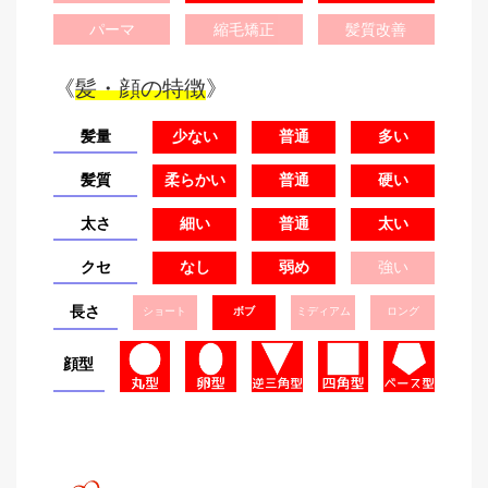
パーマ
縮毛矯正
髪質改善
《
髪・顔の特徴
》
髪量
少ない
普通
多い
髪質
柔らかい
普通
硬い
太さ
細い
普通
太い
クセ
なし
弱め
強い
長さ
ショート
ボブ
ミディアム
ロング
顔型