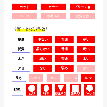
カット
カラー
ブリーチ有
パーマ
縮毛矯正
髪質改善
《
髪・顔の特徴
》
髪量
少ない
普通
多い
髪質
柔らかい
普通
硬い
太さ
細い
普通
太い
クセ
なし
弱め
強い
長さ
ショート
ボブ
ミディアム
ロング
顔型