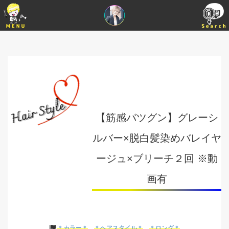
【筋感バツグン】グレーシ
ルバー×脱白髪染めバレイヤ
ージュ×ブリーチ２回 ※動
画有
＊カラー＊
＊ヘアスタイル＊
＊ロング＊