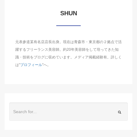
SHUN
元表参道某有名店店長出身。現在は青森市・東京都の２拠点で活
躍するフリーランス美容師。約20年美容師をして培ってきた知
識・技術をブログに収めています。メディア掲載経験有。詳しく
は"
プロフィール
"へ。