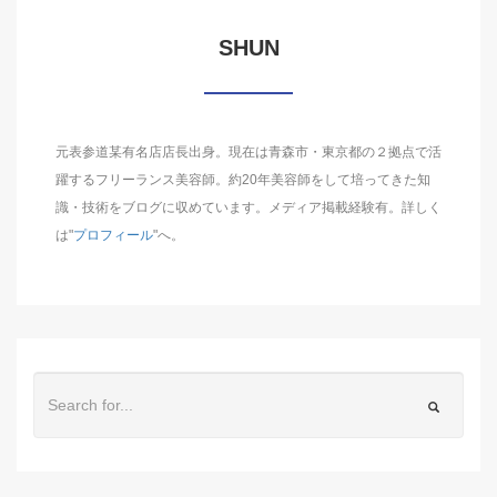
SHUN
元表参道某有名店店長出身。現在は青森市・東京都の２拠点で活
躍するフリーランス美容師。約20年美容師をして培ってきた知
識・技術をブログに収めています。メディア掲載経験有。詳しく
は"
プロフィール
"へ。