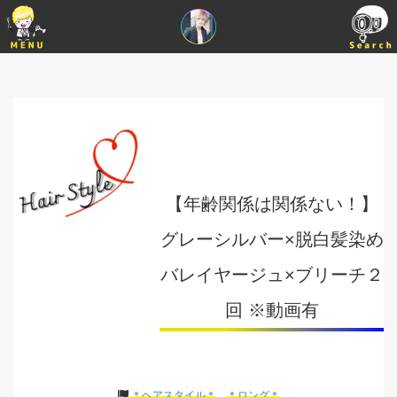
【年齢関係は関係ない！】
グレーシルバー×脱白髪染め
バレイヤージュ×ブリーチ２
回 ※動画有
＊ヘアスタイル＊
＊ロング＊