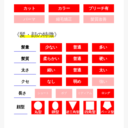
カット
カラー
ブリーチ有
パーマ
縮毛矯正
髪質改善
《
髪・顔の特徴
》
髪量
少ない
普通
多い
髪質
柔らかい
普通
硬い
太さ
細い
普通
太い
クセ
なし
弱め
強い
長さ
ショート
ボブ
ミディアム
ロング
顔型