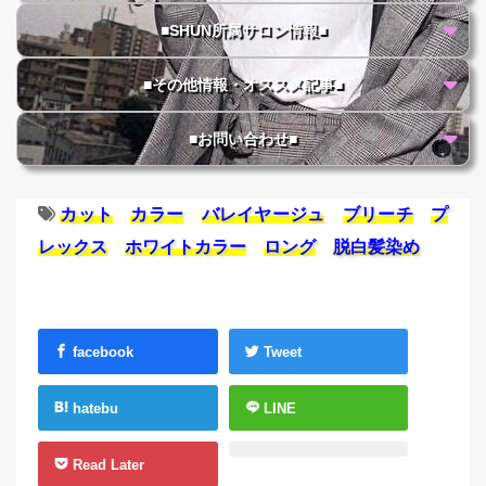
■SHUN所属サロン情報■
■その他情報・オススメ記事■
■お問い合わせ■
カット
カラー
バレイヤージュ
ブリーチ
プ
レックス
ホワイトカラー
ロング
脱白髪染め
facebook
Tweet
hatebu
LINE
Read Later