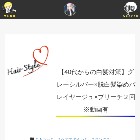
【40代からの白髪対策】グ
レーシルバー×脱白髪染めバ
レイヤージュ×ブリーチ２回
※動画有
＊カラー＊
＊ヘアスタイル＊
＊ロング＊