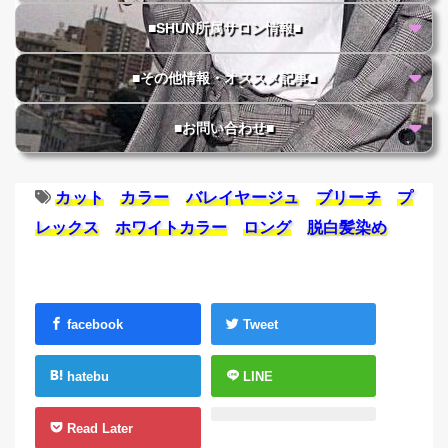
■SHUN所属サロン情報■
■その他情報・オススメ記事■
■お問い合わせ■
カット
カラー
バレイヤージュ
ブリーチ
プ
レックス
ホワイトカラー
ロング
脱白髪染め
facebook
Tweet
hatebu
LINE
Read Later