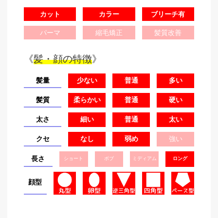
カット
カラー
ブリーチ有
パーマ
縮毛矯正
髪質改善
《
髪・顔の特徴
》
髪量
少ない
普通
多い
髪質
柔らかい
普通
硬い
太さ
細い
普通
太い
クセ
なし
弱め
強い
長さ
ショート
ボブ
ミディアム
ロング
顔型