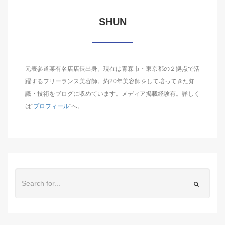
SHUN
元表参道某有名店店長出身。現在は青森市・東京都の２拠点で活
躍するフリーランス美容師。約20年美容師をして培ってきた知
識・技術をブログに収めています。メディア掲載経験有。詳しく
は"
プロフィール
"へ。