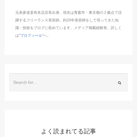
元表参道某有名店店長出身。現在は青森市・東京都の２拠点で活
躍するフリーランス美容師。約20年美容師をして培ってきた知
識・技術をブログに収めています。メディア掲載経験有。詳しく
は"
プロフィール
"へ。
よく読まれてる記事