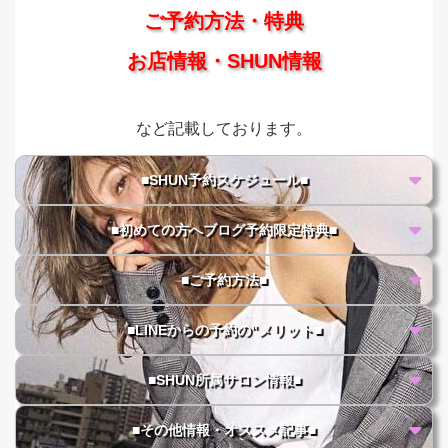
ご予約方法・特典
お店情報・SHUN情報
など記載しております。
■SHUN予約スケジュール■
■初めての方へブログ予約限定特典■
■ご予約方法■
■LINEからの予約の"メリット■
■SHUN所属サロン情報■
■その他情報・オススメ記事■