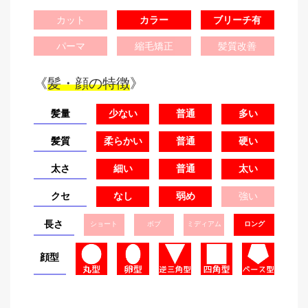
カット
カラー
ブリーチ有
パーマ
縮毛矯正
髪質改善
《
髪・顔の特徴
》
髪量
少ない
普通
多い
髪質
柔らかい
普通
硬い
太さ
細い
普通
太い
クセ
なし
弱め
強い
長さ
ショート
ボブ
ミディアム
ロング
顔型