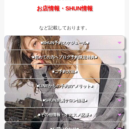
お店情報・SHUN情報
など記載しております。
■SHUN予約スケジュール■
■初めての方へブログ予約限定特典■
■ご予約方法■
■LINEからの予約の"メリット■
■SHUN所属サロン情報■
■その他情報・オススメ記事■