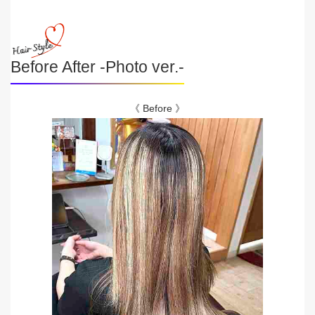
Before After -Photo ver.-
《 Before 》