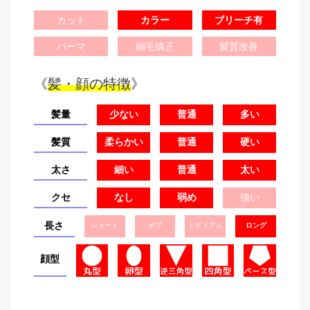
カット
カラー
ブリーチ有
パーマ
縮毛矯正
髪質改善
《
髪・顔の特徴
》
髪量
少ない
普通
多い
髪質
柔らかい
普通
硬い
太さ
細い
普通
太い
クセ
なし
弱め
強い
長さ
ショート
ボブ
ミディアム
ロング
顔型