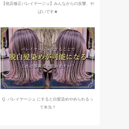
【他店修正バレイヤージュ】みんなからの反響、や
ばいです★
Q. バレイヤージュ にすると白髪染めやめられるっ
て本当？