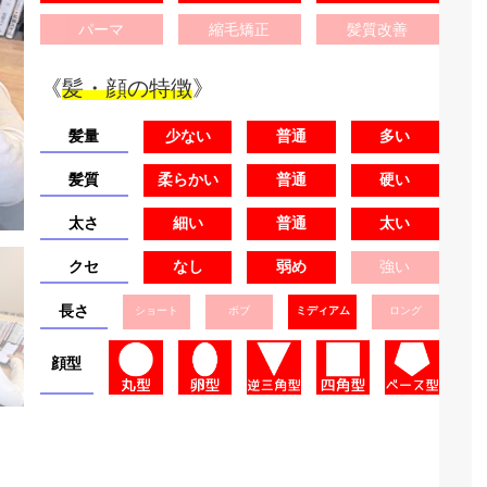
パーマ
縮毛矯正
髪質改善
《
髪・顔の特徴
》
髪量
少ない
普通
多い
髪質
柔らかい
普通
硬い
太さ
細い
普通
太い
クセ
なし
弱め
強い
長さ
ショート
ボブ
ミディアム
ロング
顔型