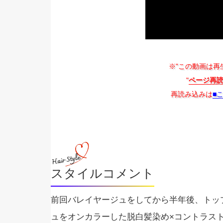
※"この動画は再
"
ページ再
再読み込みは
■
スタイルコメント
前回バレイヤージュをしてから半年後、トップ
ュをオンカラーした脱白髪染め×コントラス