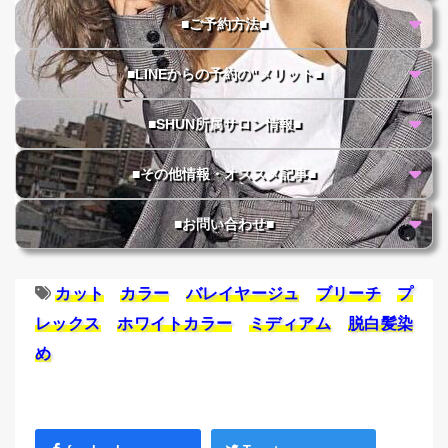
■ご予約方法■
■LINEからの予約の"メリット■
■SHUN所属サロン情報■
■その他情報・オススメ記事■
■お問い合わせ■
カット
カラー
バレイヤージュ
ブリーチ
プ
レックス
ホワイトカラー
ミディアム
脱白髪染
め