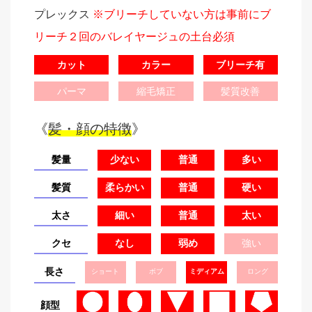
プレックス
※ブリーチしていない方は事前にブ
リーチ２回のバレイヤージュの土台必須
カット
カラー
ブリーチ有
パーマ
縮毛矯正
髪質改善
《
髪・顔の特徴
》
髪量
少ない
普通
多い
髪質
柔らかい
普通
硬い
太さ
細い
普通
太い
クセ
なし
弱め
強い
長さ
ショート
ボブ
ミディアム
ロング
顔型