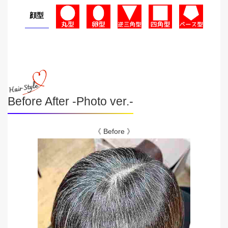
顔型
Before After -Photo ver.-
《 Before 》