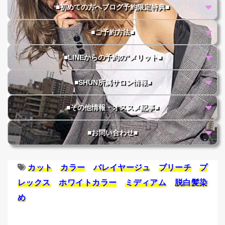
■初めての方へブログ予約限定特典■
■ご予約方法■
■LINEからの予約の"メリット■
■SHUN所属サロン情報■
■その他情報・オススメ記事■
■お問い合わせ■
カット
カラー
バレイヤージュ
ブリーチ
プ
レックス
ホワイトカラー
ミディアム
脱白髪染
め