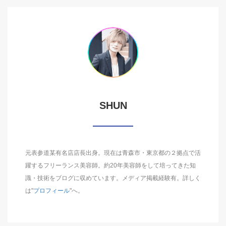
SHUN
元表参道某有名店店長出身。現在は青森市・東京都の２拠点で活
躍するフリーランス美容師。約20年美容師をして培ってきた知
識・技術をブログに収めています。メディア掲載経験有。詳しく
は"
プロフィール
"へ。