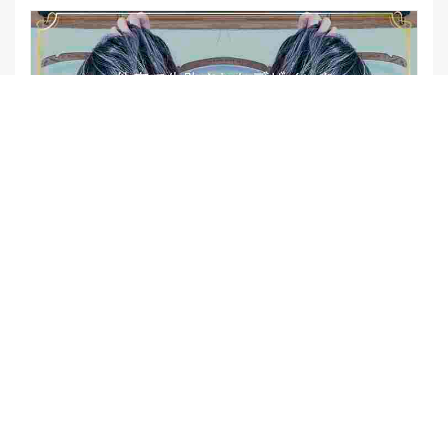
【他店修正バレイヤージュ】みんなからの反響、やばいです
★