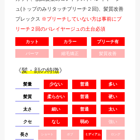
ュ(トップのみリタッチブリーチ２回)、髪質改善
プレックス
※ブリーチしていない方は事前にブ
リーチ２回のバレイヤージュの土台必須
カット
カラー
ブリーチ有
パーマ
縮毛矯正
髪質改善
《
髪・顔の特徴
》
髪量
少ない
普通
多い
髪質
柔らかい
普通
硬い
太さ
細い
普通
太い
クセ
なし
弱め
強い
長さ
ショート
ボブ
ミディアム
ロング