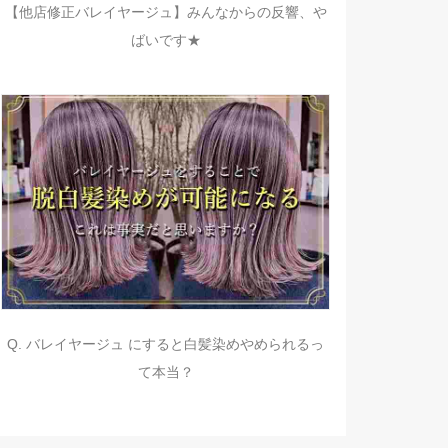
【他店修正バレイヤージュ】みんなからの反響、や
ばいです★
Q. バレイヤージュ にすると白髪染めやめられるっ
て本当？