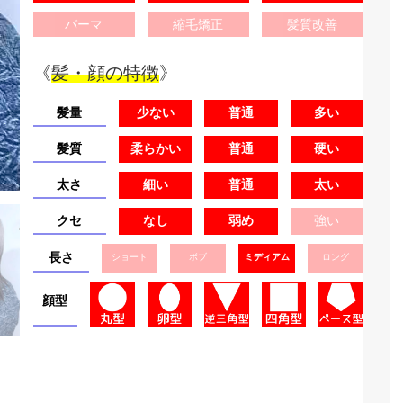
パーマ
縮毛矯正
髪質改善
《
髪・顔の特徴
》
髪量
少ない
普通
多い
髪質
柔らかい
普通
硬い
太さ
細い
普通
太い
クセ
なし
弱め
強い
長さ
ショート
ボブ
ミディアム
ロング
顔型