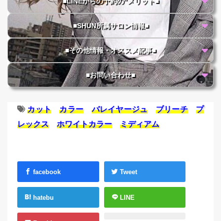
■LINEからの予約の"メリット■
■SHUN所属サロン情報■
■その他情報・オススメ記事■
■お問い合わせ■
カット
カラー
バレイヤージュ
ブリーチ
プ
レックス
ホワイトカラー
ミディアム
facebook
Tweet
hatebu
LINE