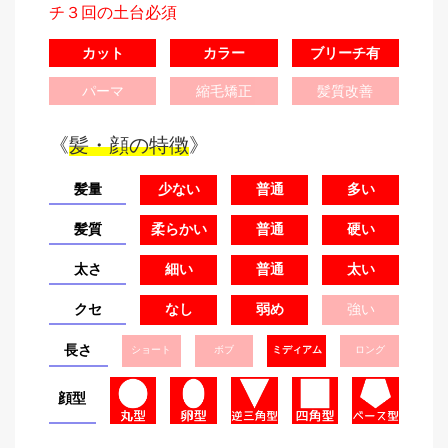
チ３回の土台必須
カット
カラー
ブリーチ有
パーマ
縮毛矯正
髪質改善
《
髪・顔の特徴
》
髪量
少ない
普通
多い
髪質
柔らかい
普通
硬い
太さ
細い
普通
太い
クセ
なし
弱め
強い
長さ
ショート
ボブ
ミディアム
ロング
顔型