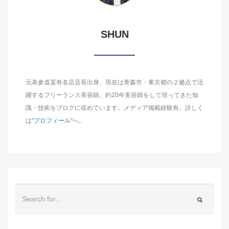
SHUN
元表参道某有名店店長出身。現在は青森市・東京都の２拠点で活
躍するフリーランス美容師。約20年美容師をして培ってきた知
識・技術をブログに収めています。メディア掲載経験有。詳しく
は"
プロフィール
"へ。