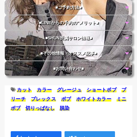
■ご予約方法■
■LINEからの予約の"メリット■
■SHUN所属サロン情報■
■その他情報・オススメ記事■
■お問い合わせ■
カット
カラー
グレージュ
ショートボブ
ブ
リーチ
プレックス
ボブ
ホワイトカラー
ミニ
ボブ
切りっぱなし
脱染