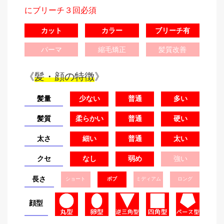
にブリーチ３回必須
カット
カラー
ブリーチ有
パーマ
縮毛矯正
髪質改善
《
髪・顔の特徴
》
髪量
少ない
普通
多い
髪質
柔らかい
普通
硬い
太さ
細い
普通
太い
クセ
なし
弱め
強い
長さ
ショート
ボブ
ミディアム
ロング
顔型