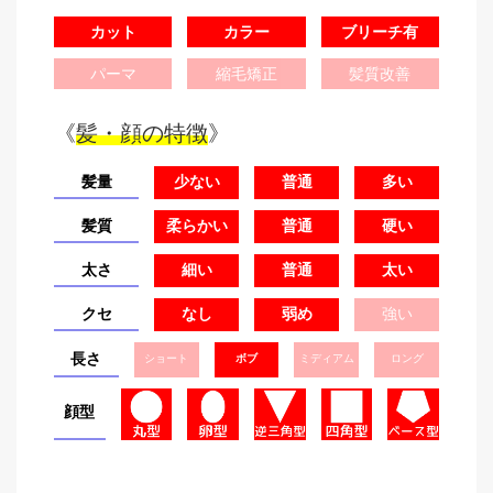
カット
カラー
ブリーチ有
パーマ
縮毛矯正
髪質改善
《
髪・顔の特徴
》
髪量
少ない
普通
多い
髪質
柔らかい
普通
硬い
太さ
細い
普通
太い
クセ
なし
弱め
強い
長さ
ショート
ボブ
ミディアム
ロング
顔型