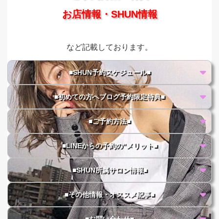
お店情報・SHUN情報
など記載しております。
■SHUN予約スケジュール■
■初めての方へブログ予約限定特典■
■ご予約方法■
■LINEからの予約の"メリット■
■SHUN所属サロン情報■
■その他情報・オススメ記事■