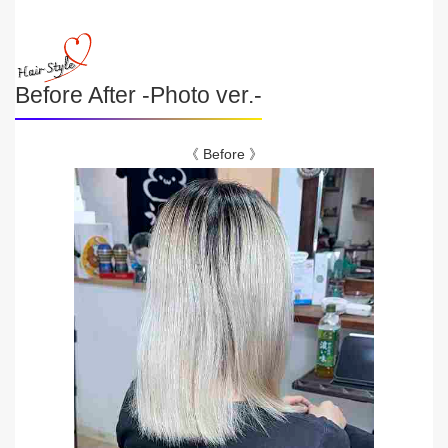
Before After -Photo ver.-
《 Before 》