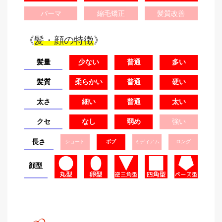
パーマ
縮毛矯正
髪質改善
《
髪・顔の特徴
》
髪量
少ない
普通
多い
髪質
柔らかい
普通
硬い
太さ
細い
普通
太い
クセ
なし
弱め
強い
長さ
ショート
ボブ
ミディアム
ロング
顔型