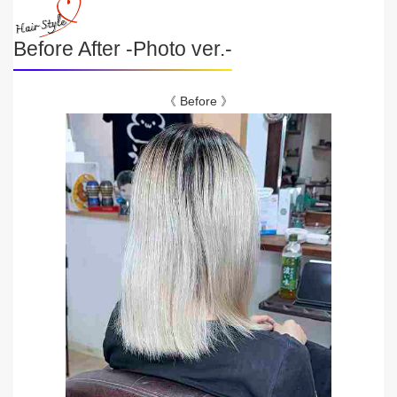
Before After -Photo ver.-
《 Before 》