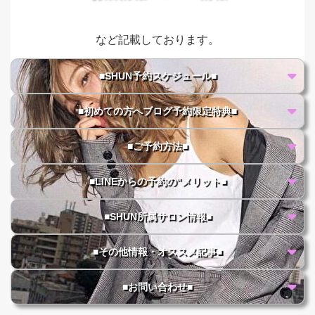
など記載しております。
■SHUN予約スケジュール■
■初めての方へブログ予約限定特典■
■ご予約方法■
■LINEからの予約の"メリット■
■SHUN所属サロン情報■
■その他情報・オススメ記事■
■お問い合わせ■