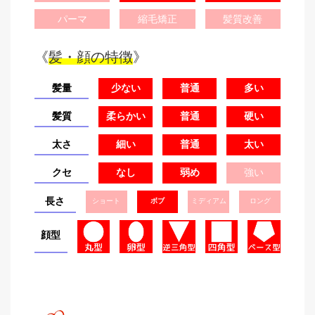
パーマ
縮毛矯正
髪質改善
《
髪・顔の特徴
》
髪量
少ない
普通
多い
髪質
柔らかい
普通
硬い
太さ
細い
普通
太い
クセ
なし
弱め
強い
長さ
ショート
ボブ
ミディアム
ロング
顔型