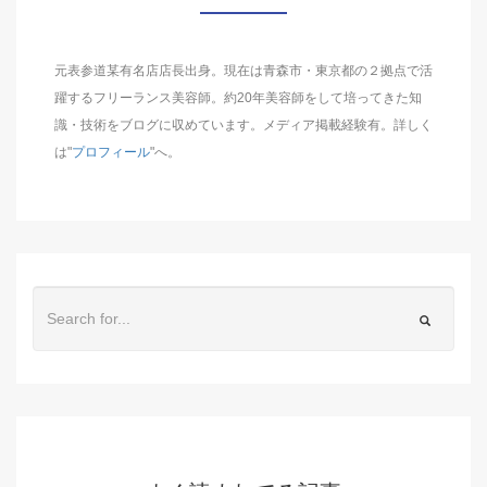
元表参道某有名店店長出身。現在は青森市・東京都の２拠点で活
躍するフリーランス美容師。約20年美容師をして培ってきた知
識・技術をブログに収めています。メディア掲載経験有。詳しく
は"
プロフィール
"へ。