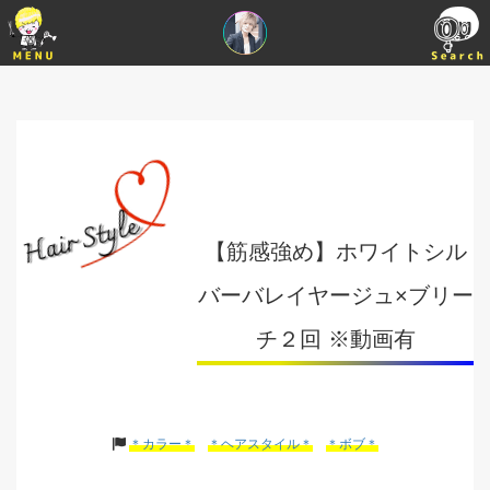
【筋感強め】ホワイトシル
バーバレイヤージュ×ブリー
チ２回 ※動画有
＊カラー＊
＊ヘアスタイル＊
＊ボブ＊