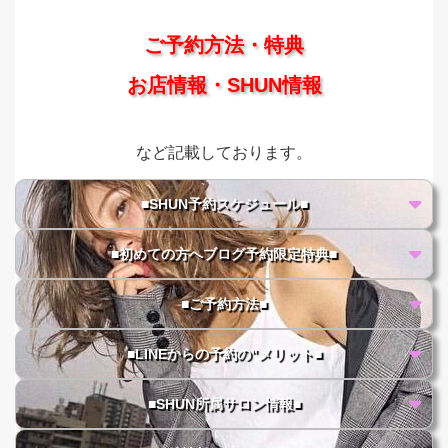
ご予約方法・特典
お店情報・SHUN情報
など記載しております。
■SHUN予約スケジュール■
■初めての方へブログ予約限定特典■
■ご予約方法■
■LINEからの予約の"メリット■
■SHUN所属サロン情報■