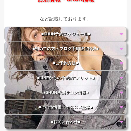
など記載しております。
■SHUN予約スケジュール■
■初めての方へブログ予約限定特典■
■ご予約方法■
■LINEからの予約の"メリット■
■SHUN所属サロン情報■
■その他情報・オススメ記事■
■お問い合わせ■