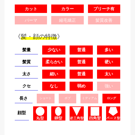
カット
カラー
ブリーチ有
パーマ
縮毛矯正
髪質改善
《
髪・顔の特徴
》
髪量
少ない
普通
多い
髪質
柔らかい
普通
硬い
太さ
細い
普通
太い
クセ
なし
弱め
強い
長さ
ショート
ボブ
ミディアム
ロング
顔型