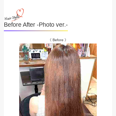
Before After -Photo ver.-
《 Before 》