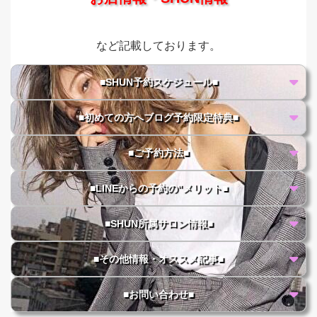
など記載しております。
■SHUN予約スケジュール■
■初めての方へブログ予約限定特典■
■ご予約方法■
■LINEからの予約の"メリット■
■SHUN所属サロン情報■
■その他情報・オススメ記事■
■お問い合わせ■