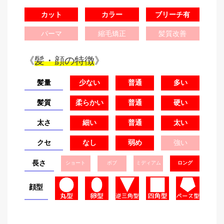
カット
カラー
ブリーチ有
パーマ
縮毛矯正
髪質改善
《
髪・顔の特徴
》
髪量
少ない
普通
多い
髪質
柔らかい
普通
硬い
太さ
細い
普通
太い
クセ
なし
弱め
強い
長さ
ショート
ボブ
ミディアム
ロング
顔型