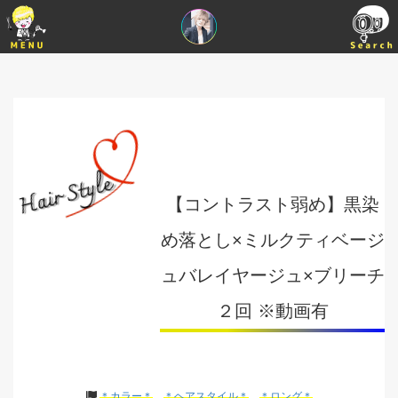
【コントラスト弱め】黒染
め落とし×ミルクティベージ
ュバレイヤージュ×ブリーチ
２回 ※動画有
＊カラー＊
＊ヘアスタイル＊
＊ロング＊