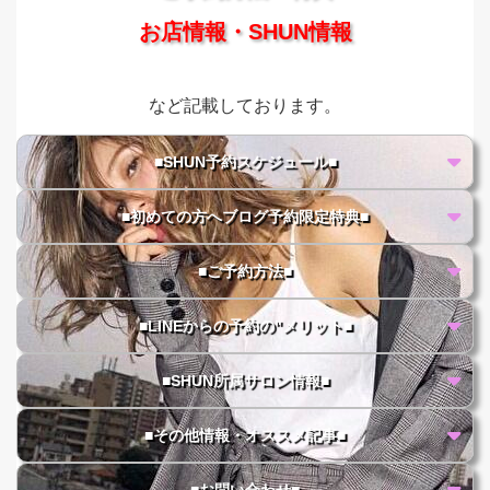
お店情報・SHUN情報
など記載しております。
■SHUN予約スケジュール■
■初めての方へブログ予約限定特典■
■ご予約方法■
■LINEからの予約の"メリット■
■SHUN所属サロン情報■
■その他情報・オススメ記事■