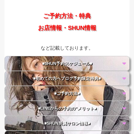
ご予約方法・特典
お店情報・SHUN情報
など記載しております。
■SHUN予約スケジュール■
■初めての方へブログ予約限定特典■
■ご予約方法■
■LINEからの予約の"メリット■
■SHUN所属サロン情報■