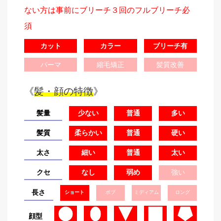
ない方は事前にブリーチ３回のフルブリーチ必
須
カット
カラー
ブリーチ有
パーマ
縮毛矯正
髪質改善
《
髪・顔の特徴
》
髪量
少ない
普通
多い
髪質
柔らかい
普通
硬い
太さ
細い
普通
太い
クセ
なし
弱め
強い
長さ
ショート
ボブ
ミディアム
ロング
顔型