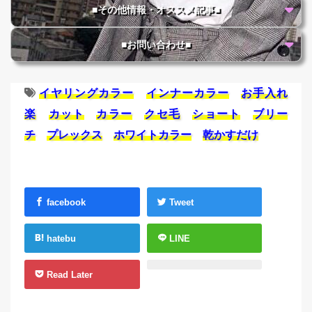
■その他情報・オススメ記事■
■お問い合わせ■
イヤリングカラー
インナーカラー
お手入れ
楽
カット
カラー
クセ毛
ショート
ブリー
チ
プレックス
ホワイトカラー
乾かすだけ
facebook
Tweet
hatebu
LINE
Read Later