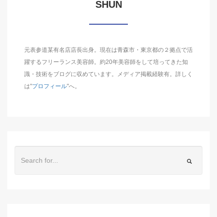
SHUN
元表参道某有名店店長出身。現在は青森市・東京都の２拠点で活
躍するフリーランス美容師。約20年美容師をして培ってきた知
識・技術をブログに収めています。メディア掲載経験有。詳しく
は"
プロフィール
"へ。