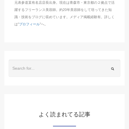
元表参道某有名店店長出身。現在は青森市・東京都の２拠点で活
躍するフリーランス美容師。約20年美容師をして培ってきた知
識・技術をブログに収めています。メディア掲載経験有。詳しく
は"
プロフィール
"へ。
よく読まれてる記事