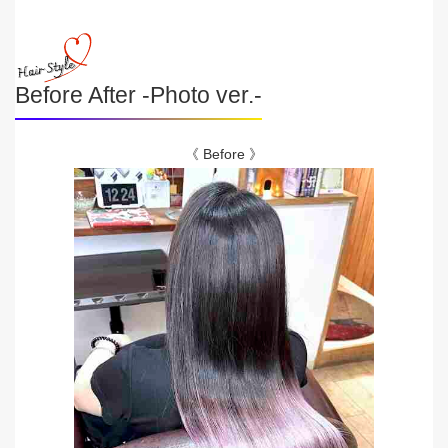
Before After -Photo ver.-
《 Before 》