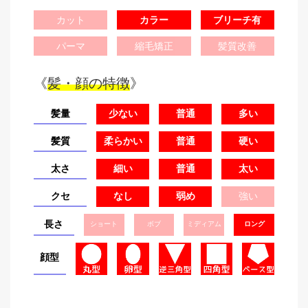
カット
カラー
ブリーチ有
パーマ
縮毛矯正
髪質改善
《
髪・顔の特徴
》
髪量
少ない
普通
多い
髪質
柔らかい
普通
硬い
太さ
細い
普通
太い
クセ
なし
弱め
強い
長さ
ショート
ボブ
ミディアム
ロング
顔型