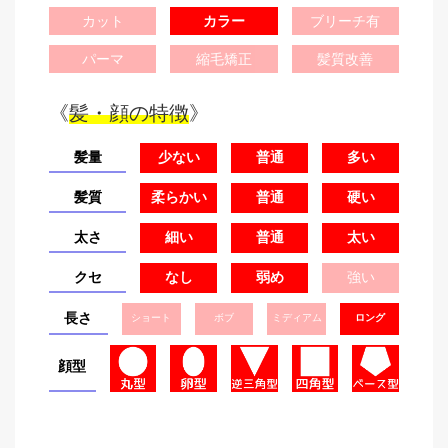
カット
カラー
ブリーチ有
パーマ
縮毛矯正
髪質改善
《
髪・顔の特徴
》
髪量
少ない
普通
多い
髪質
柔らかい
普通
硬い
太さ
細い
普通
太い
クセ
なし
弱め
強い
長さ
ショート
ボブ
ミディアム
ロング
顔型