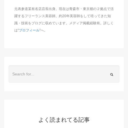
元表参道某有名店店長出身。現在は青森市・東京都の２拠点で活
躍するフリーランス美容師。約20年美容師をして培ってきた知
識・技術をブログに収めています。メディア掲載経験有。詳しく
は"
プロフィール
"へ。
よく読まれてる記事