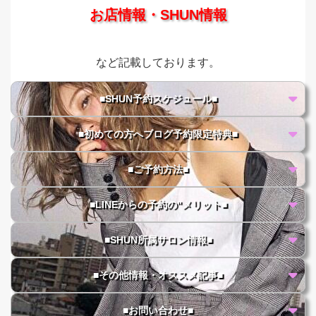
お店情報・SHUN情報
など記載しております。
■SHUN予約スケジュール■
■初めての方へブログ予約限定特典■
■ご予約方法■
■LINEからの予約の"メリット■
■SHUN所属サロン情報■
■その他情報・オススメ記事■
■お問い合わせ■