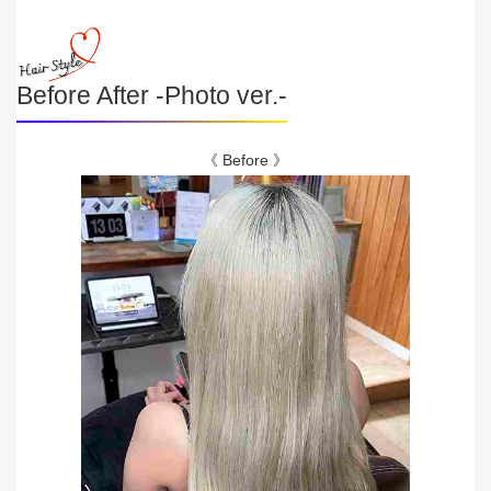
Before After -Photo ver.-
《 Before 》