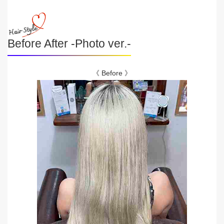
Before After -Photo ver.-
《 Before 》