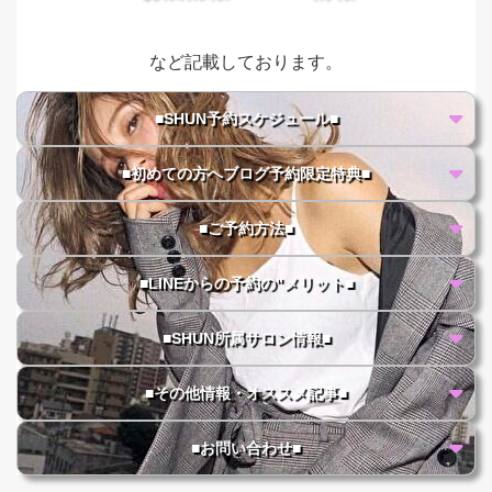
など記載しております。
■SHUN予約スケジュール■
■初めての方へブログ予約限定特典■
■ご予約方法■
■LINEからの予約の"メリット■
■SHUN所属サロン情報■
■その他情報・オススメ記事■
■お問い合わせ■