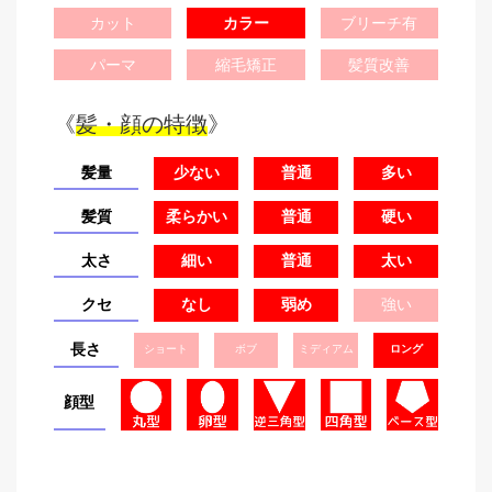
カット
カラー
ブリーチ有
パーマ
縮毛矯正
髪質改善
《
髪・顔の特徴
》
髪量
少ない
普通
多い
髪質
柔らかい
普通
硬い
太さ
細い
普通
太い
クセ
なし
弱め
強い
長さ
ショート
ボブ
ミディアム
ロング
顔型