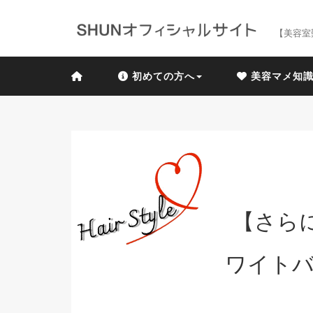
【美容室
初めての方へ
美容マメ知
【さら
ワイトバ