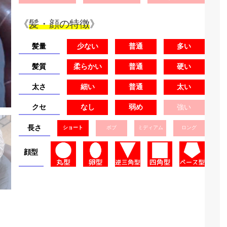
《
髪・顔の特徴
》
髪量
少ない
普通
多い
髪質
柔らかい
普通
硬い
太さ
細い
普通
太い
クセ
なし
弱め
強い
長さ
ショート
ボブ
ミディアム
ロング
顔型