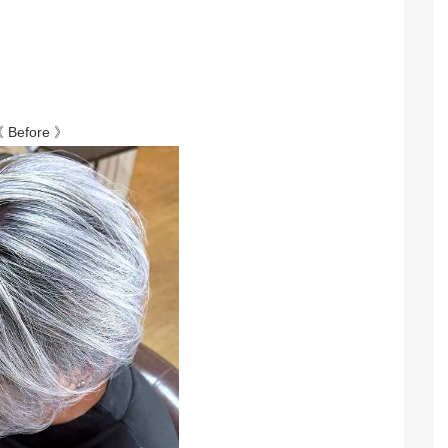
 Before 》