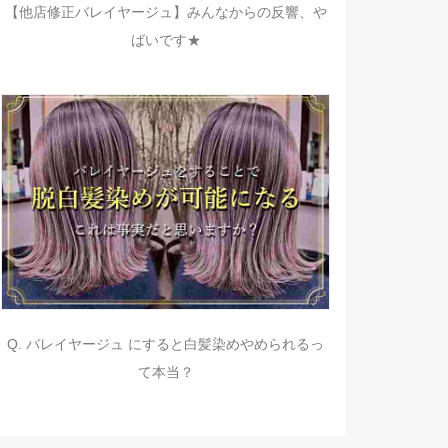
【他店修正バレイヤージュ】みんなからの反響、や
ばいです★
Q. バレイヤージュ にすると白髪染めやめられるっ
て本当？