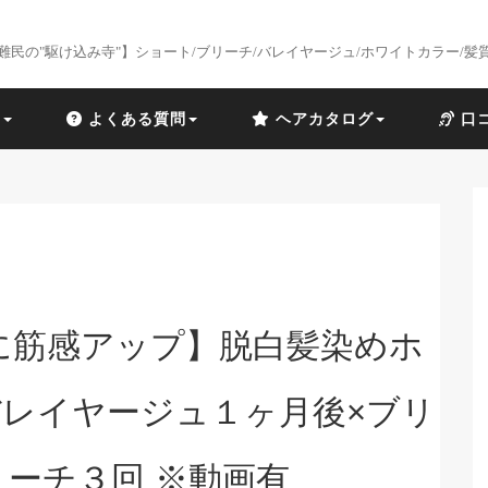
難民の"駆け込み寺"】ショート/ブリーチ/バレイヤージュ/ホワイトカラー/髪
識
よくある質問
ヘアカタログ
口
に筋感アップ】脱白髪染めホ
レイヤージュ１ヶ月後×ブリ
ーチ３回 ※動画有