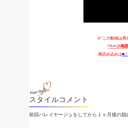
※"この動画は再
"
ページ再
再読み込みは
■
スタイルコメント
前回バレイヤージュをしてから１ヶ月後の脱