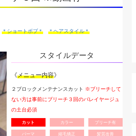
＊ショートボブ＊
＊ヘアスタイル＊
スタイルデータ
《
メニュー内容
》
２ブロックメンテナンスカット
※ブリーチして
ない方は事前にブリーチ３回のバレイヤージュ
の土台必須
カット
カラー
ブリーチ有
パーマ
縮毛矯正
髪質改善