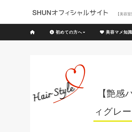
【美容室
初めての方へ
美容マメ知
【艶感
ィグレー