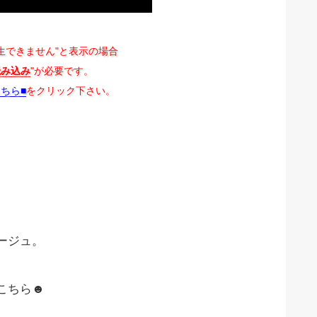
生できません"と表示の場合
読み込み
"が必要です。
こちら■
をクリック下さい。
ージュ。
こちら☻