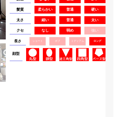
髪質
柔らかい
普通
硬い
太さ
細い
普通
太い
クセ
なし
弱め
強い
長さ
ショート
ボブ
ミディアム
ロング
顔型