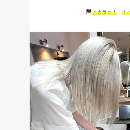
＊カラー＊
＊