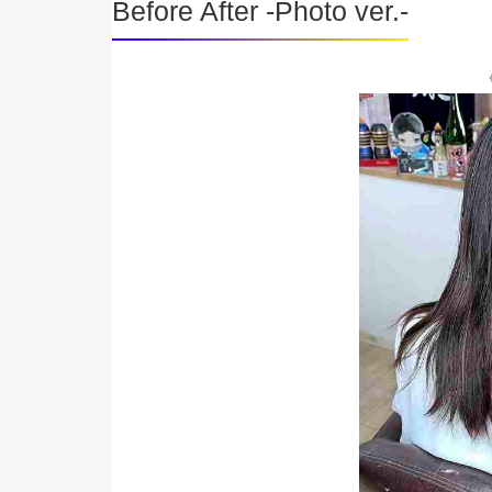
Before After -Photo ver.-
《