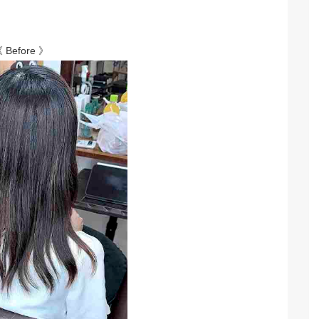
 Before 》