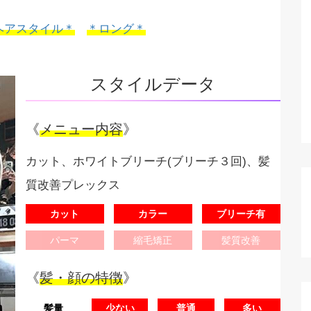
ヘアスタイル＊
＊ロング＊
スタイルデータ
《
メニュー内容
》
カット、ホワイトブリーチ(ブリーチ３回)、髪
質改善プレックス
カット
カラー
ブリーチ有
パーマ
縮毛矯正
髪質改善
《
髪・顔の特徴
》
髪量
少ない
普通
多い