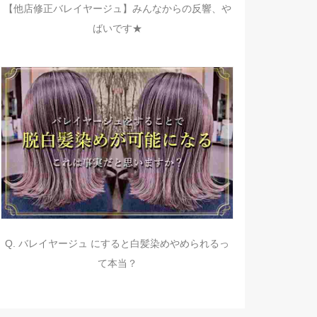
【他店修正バレイヤージュ】みんなからの反響、や
ばいです★
Q. バレイヤージュ にすると白髪染めやめられるっ
て本当？