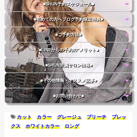
■SHUN予約スケジュール■
■初めての方へブログ予約限定特典■
■ご予約方法■
■LINEからの予約の"メリット■
■SHUN所属サロン情報■
■その他情報・オススメ記事■
■お問い合わせ■
カット
カラー
グレージュ
ブリーチ
プレッ
クス
ホワイトカラー
ロング