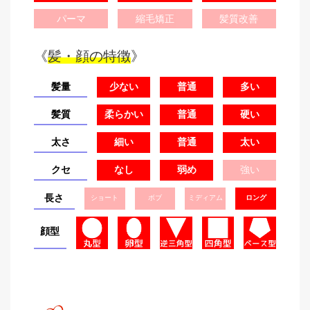
パーマ
縮毛矯正
髪質改善
《
髪・顔の特徴
》
髪量
少ない
普通
多い
髪質
柔らかい
普通
硬い
太さ
細い
普通
太い
クセ
なし
弱め
強い
長さ
ショート
ボブ
ミディアム
ロング
顔型