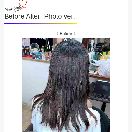
Before After -Photo ver.-
《 Before 》