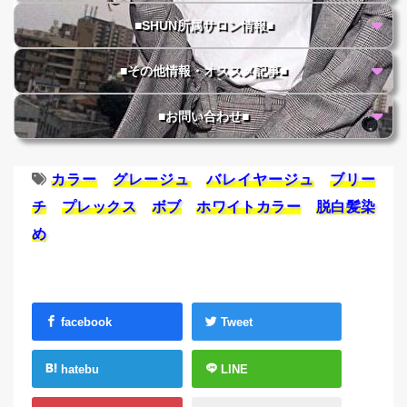
■SHUN所属サロン情報■
■その他情報・オススメ記事■
■お問い合わせ■
カラー
グレージュ
バレイヤージュ
ブリー
チ
プレックス
ボブ
ホワイトカラー
脱白髪染
め
facebook
Tweet
hatebu
LINE