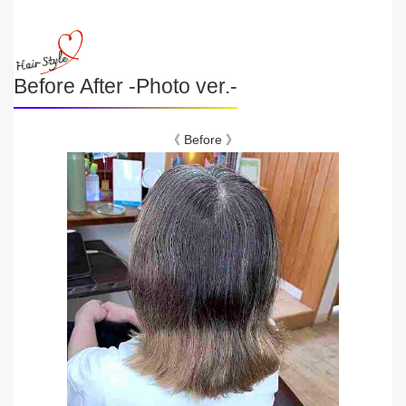
Before After -Photo ver.-
《 Before 》