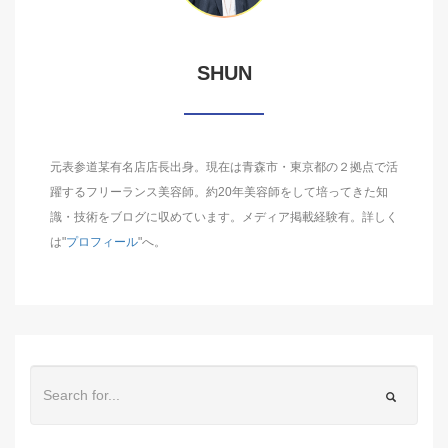
SHUN
元表参道某有名店店長出身。現在は青森市・東京都の２拠点で活
躍するフリーランス美容師。約20年美容師をして培ってきた知
識・技術をブログに収めています。メディア掲載経験有。詳しく
は"
プロフィール
"へ。