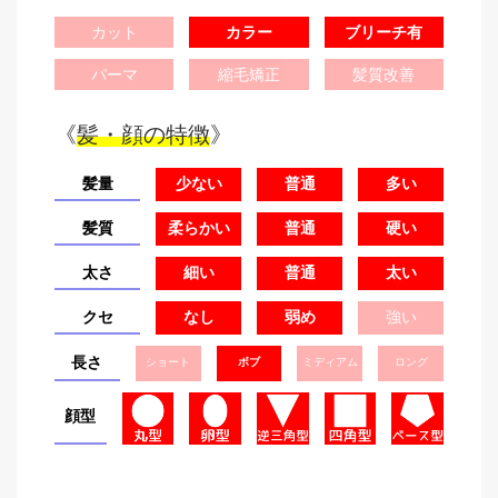
カット
カラー
ブリーチ有
パーマ
縮毛矯正
髪質改善
《
髪・顔の特徴
》
髪量
少ない
普通
多い
髪質
柔らかい
普通
硬い
太さ
細い
普通
太い
クセ
なし
弱め
強い
長さ
ショート
ボブ
ミディアム
ロング
顔型