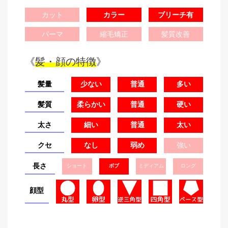
カット
カラー
ブリーチ有
パーマ
縮毛矯正
髪質改善
《
髪・顔の特徴
》
髪量
少ない
普通
多い
髪質
柔らかい
普通
硬い
太さ
細い
普通
太い
クセ
なし
弱め
強い
長さ
ショート
ボブ
ミディアム
ロング
顔型