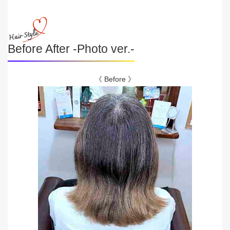
Before After -Photo ver.-
《 Before 》