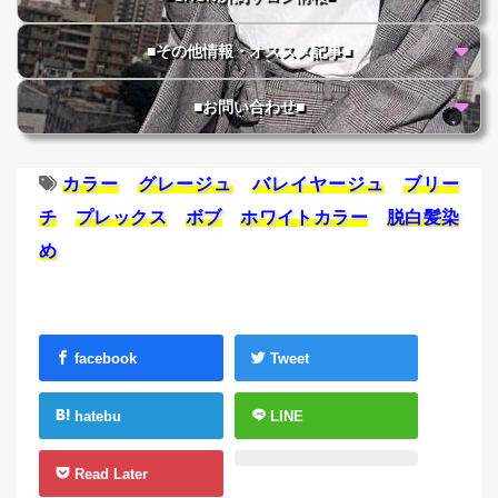
■その他情報・オススメ記事■
■お問い合わせ■
カラー
グレージュ
バレイヤージュ
ブリー
チ
プレックス
ボブ
ホワイトカラー
脱白髪染
め
facebook
Tweet
hatebu
LINE
Read Later