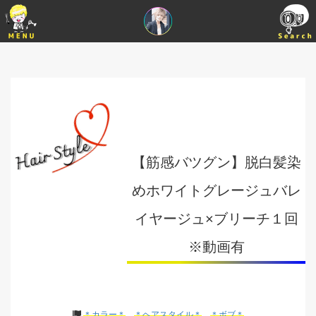
【筋感バツグン】脱白髪染
めホワイトグレージュバレ
イヤージュ×ブリーチ１回
※動画有
＊カラー＊
＊ヘアスタイル＊
＊ボブ＊