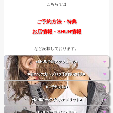
こちらでは
ご予約方法・特典
お店情報・SHUN情報
など記載しております。
■SHUN予約スケジュール■
■初めての方へブログ予約限定特典■
■ご予約方法■
■LINEからの予約の"メリット■
■SHUN所属サロン情報■