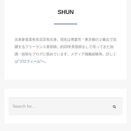
SHUN
元表参道某有名店店長出身。現在は青森市・東京都の２拠点で活
躍するフリーランス美容師。約20年美容師をして培ってきた知
識・技術をブログに収めています。メディア掲載経験有。詳しく
は"
プロフィール
"へ。