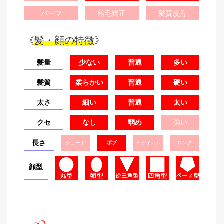
パーマ
縮毛矯正
髪質改善
《
髪・顔の特徴
》
髪量
少ない
普通
多い
髪質
柔らかい
普通
硬い
太さ
細い
普通
太い
クセ
なし
弱め
強い
長さ
ショート
ボブ
ミディアム
ロング
顔型