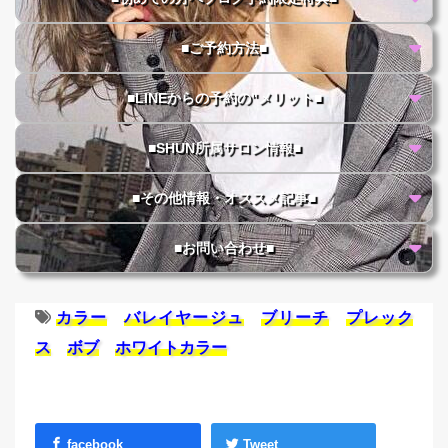
■ご予約方法■
■LINEからの予約の"メリット■
■SHUN所属サロン情報■
■その他情報・オススメ記事■
■お問い合わせ■
カラー
バレイヤージュ
ブリーチ
プレック
ス
ボブ
ホワイトカラー
facebook
Tweet