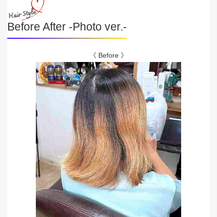
Before After -Photo ver.-
《 Before 》