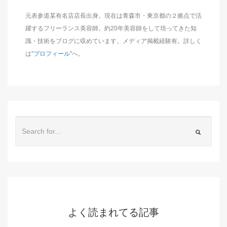
元表参道某有名店店長出身。現在は青森市・東京都の２拠点で活
躍するフリーランス美容師。約20年美容師をして培ってきた知
識・技術をブログに収めています。メディア掲載経験有。詳しく
は"
プロフィール
"へ。
よく読まれてる記事