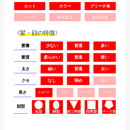
カット
カラー
ブリーチ有
パーマ
縮毛矯正
髪質改善
《
髪・顔の特徴
》
髪量
少ない
普通
多い
髪質
柔らかい
普通
硬い
太さ
細い
普通
太い
クセ
なし
弱め
強い
長さ
ショート
ボブ
ミディアム
ロング
顔型