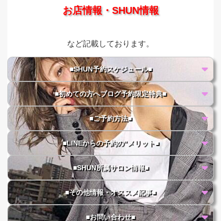
お店情報・SHUN情報
など記載しております。
■SHUN予約スケジュール■
■初めての方へブログ予約限定特典■
■ご予約方法■
■LINEからの予約の"メリット■
■SHUN所属サロン情報■
■その他情報・オススメ記事■
■お問い合わせ■