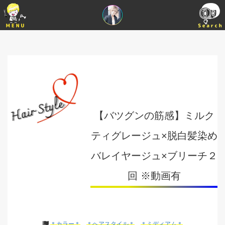
【バツグンの筋感】ミルク
ティグレージュ×脱白髪染め
バレイヤージュ×ブリーチ２
回 ※動画有
＊カラー＊
＊ヘアスタイル＊
＊ミディアム＊