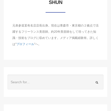
SHUN
元表参道某有名店店長出身。現在は青森市・東京都の２拠点で活
躍するフリーランス美容師。約20年美容師をして培ってきた知
識・技術をブログに収めています。メディア掲載経験有。詳しく
は"
プロフィール
"へ。