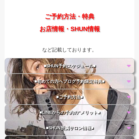
ご予約方法・特典
お店情報・SHUN情報
など記載しております。
■SHUN予約スケジュール■
■初めての方へブログ予約限定特典■
■ご予約方法■
■LINEからの予約の"メリット■
■SHUN所属サロン情報■