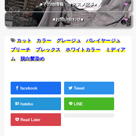
■その他情報・オススメ記事■
■お問い合わせ■
カット
カラー
グレージュ
バレイヤージュ
ブリーチ
プレックス
ホワイトカラー
ミディア
ム
脱白髪染め
facebook
Tweet
hatebu
LINE
Read Later