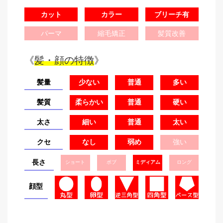
カット
カラー
ブリーチ有
パーマ
縮毛矯正
髪質改善
《
髪・顔の特徴
》
髪量
少ない
普通
多い
髪質
柔らかい
普通
硬い
太さ
細い
普通
太い
クセ
なし
弱め
強い
長さ
ショート
ボブ
ミディアム
ロング
顔型