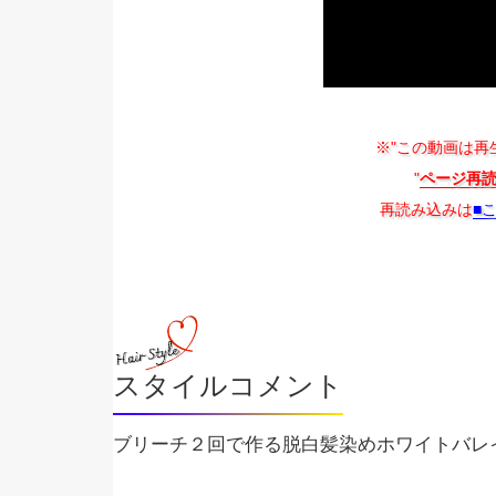
※"この動画は再
"
ページ再
再読み込みは
■
スタイルコメント
ブリーチ２回で作る脱白髪染めホワイトバレ