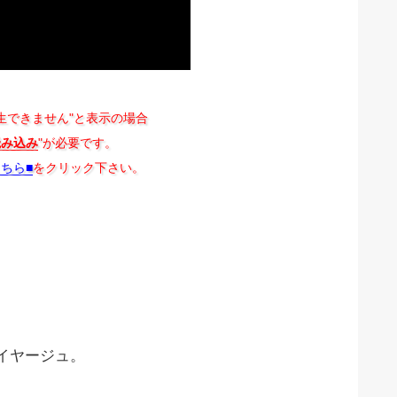
生できません"と表示の場合
読み込み
"が必要です。
こちら■
をクリック下さい。
イヤージュ。