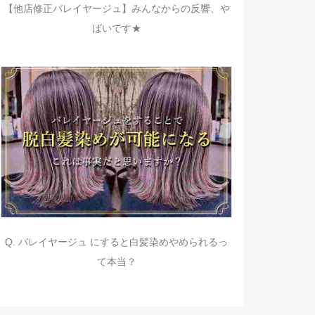
【他店修正バレイヤージュ】みんなからの反響、や
ばいです★
Q. バレイヤージュ にすると白髪染めやめられるっ
て本当？