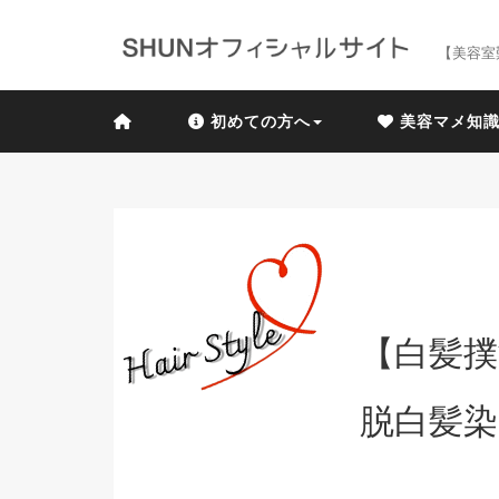
【美容室
初めての方へ
美容マメ知
【白髪撲
脱白髪染