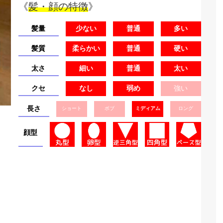
《
髪・顔の特徴
》
髪量
少ない
普通
多い
髪質
柔らかい
普通
硬い
太さ
細い
普通
太い
クセ
なし
弱め
強い
長さ
ショート
ボブ
ミディアム
ロング
顔型