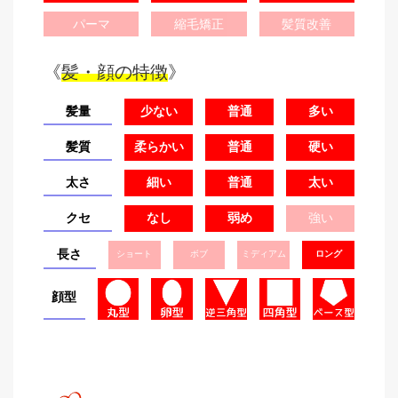
パーマ
縮毛矯正
髪質改善
《
髪・顔の特徴
》
髪量
少ない
普通
多い
髪質
柔らかい
普通
硬い
太さ
細い
普通
太い
クセ
なし
弱め
強い
長さ
ショート
ボブ
ミディアム
ロング
顔型