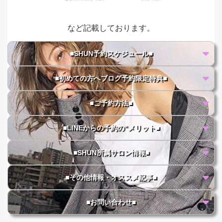
など記載しております。
■SHUN予約スケジュール■
■初めての方へブログ予約限定特典■
■ご予約方法■
■LINEからの予約の"メリット■
■SHUN所属サロン情報■
■その他情報・オススメ記事■
■お問い合わせ■