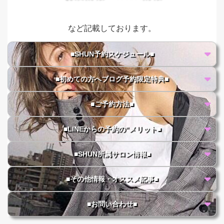
など記載しております。
■SHUN予約スケジュール■
■初めての方へブログ予約限定特典■
■ご予約方法■
■LINEからの予約の"メリット■
■SHUN所属サロン情報■
■その他情報・オススメ記事■
■お問い合わせ■