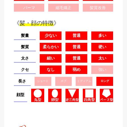
パーマ
縮毛矯正
髪質改善
《
髪・顔の特徴
》
髪量
少ない
普通
多い
髪質
柔らかい
普通
硬い
太さ
細い
普通
太い
クセ
なし
弱め
強い
長さ
ショート
ボブ
ミディアム
ロング
顔型