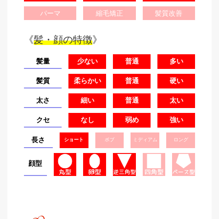
パーマ
縮毛矯正
髪質改善
《
髪・顔の特徴
》
髪量
少ない
普通
多い
髪質
柔らかい
普通
硬い
太さ
細い
普通
太い
クセ
なし
弱め
強い
長さ
ショート
ボブ
ミディアム
ロング
顔型