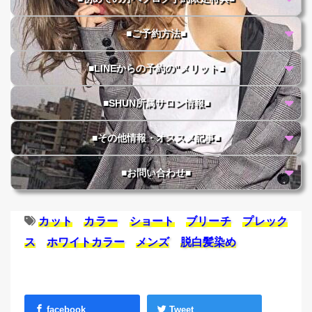
■ご予約方法■
■LINEからの予約の"メリット■
■SHUN所属サロン情報■
■その他情報・オススメ記事■
■お問い合わせ■
カット
カラー
ショート
ブリーチ
プレック
ス
ホワイトカラー
メンズ
脱白髪染め
facebook
Tweet